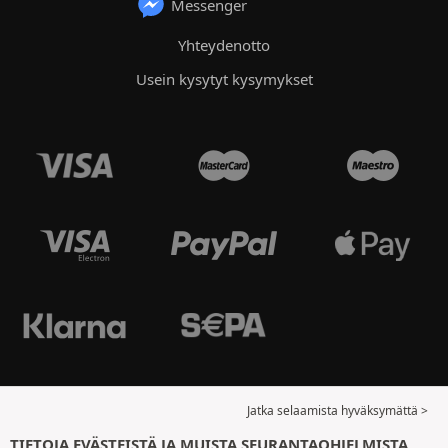
Messenger
Yhteydenotto
Usein kysytyt kysymykset
Jatka selaamista hyväksymättä >
TIETOJA EVÄSTEISTÄ JA MUISTA SEURANTAOHJELMISTA