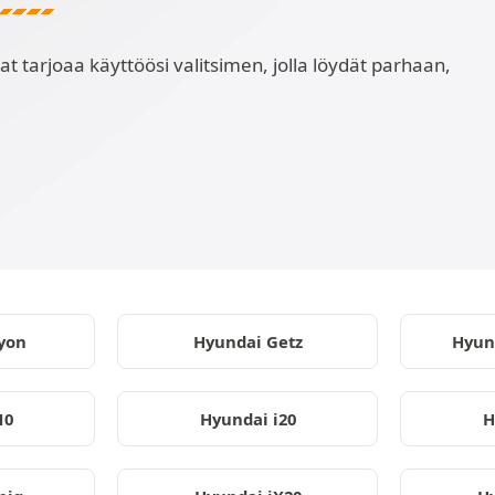
t tarjoaa käyttöösi valitsimen, jolla löydät parhaan,
yon
Hyundai Getz
Hyun
10
Hyundai i20
H