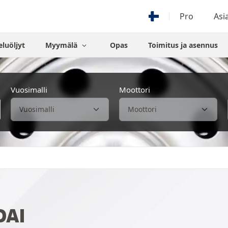
Pro
Asi
eluöljyt
Myymälä
Opas
Toimitus ja asennus
Vuosimalli
Moottori
DAI