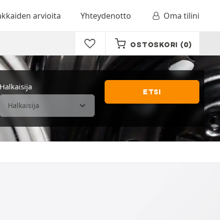
akkaiden arvioita
Yhteydenotto
Oma tilini
OSTOSKORI
(0)
Halkaisija
ETSI