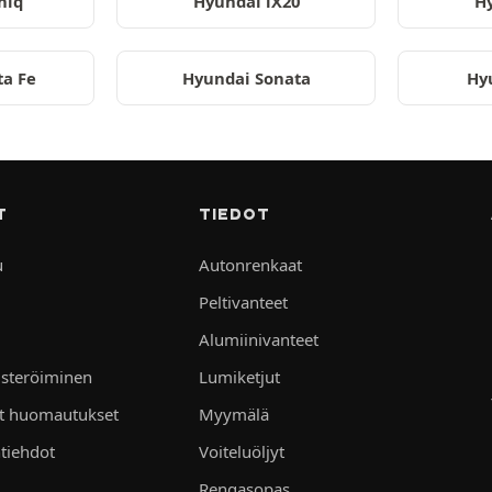
niq
Hyundai iX20
Hy
ta Fe
Hyundai Sonata
Hy
T
TIEDOT
u
Autonrenkaat
Peltivanteet
Alumiinivanteet
isteröiminen
Lumiketjut
et huomautukset
Myymälä
tiehdot
Voiteluöljyt
Rengasopas