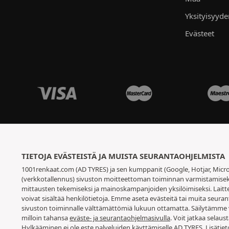
Yksityisyyd
Evästeet
TIETOJA EVÄSTEISTÄ JA MUISTA SEURANTAOHJELMISTA
1001renkaat.com (AD TYRES) ja sen kumppanit (Google, Hotjar, Micro
(verkkotallennus) sivuston moitteettoman toiminnan varmistamiseksi,
mittausten tekemiseksi ja mainoskampanjoiden yksilöimiseksi. Laitt
voivat sisältää henkilötietoja. Emme aseta evästeitä tai muita seuran
sivuston toiminnalle välttämättömiä lukuun ottamatta. Säilytämme 
milloin tahansa
eväste- ja seurantaohjelmasivulla
. Voit jatkaa selau
Hylkääminen ei ole este palveluiden käyttämiselle AD TYRES. Lisätie