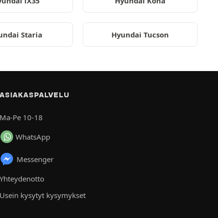
undai iX35
Hyundai Kona
undai Staria
Hyundai Tucson
ASIAKASPALVELU
Ma-Pe 10-18
WhatsApp
Messenger
Yhteydenotto
Usein kysytyt kysymykset