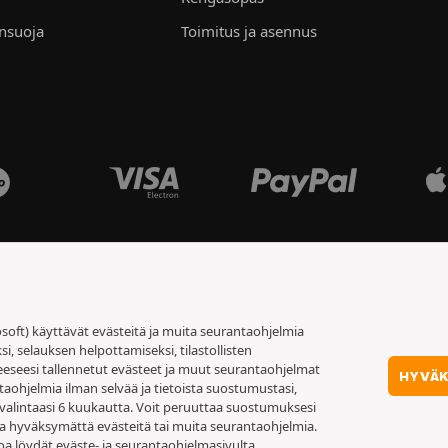
ensuoja
Toimitus ja asennus
soft) käyttävät evästeitä ja muita seurantaohjelmia
 selauksen helpottamiseksi, tilastollisten
eeseesi tallennetut evästeet ja muut seurantaohjelmat
HYVÄ
taohjelmia ilman selvää ja tietoista suostumustasi,
valintaasi 6 kuukautta. Voit peruuttaa suostumuksesi
sta hyväksymättä evästeitä tai muita seurantaohjelmia.
toa löydät
eväste- ja seurantaohjelmasivulta
.