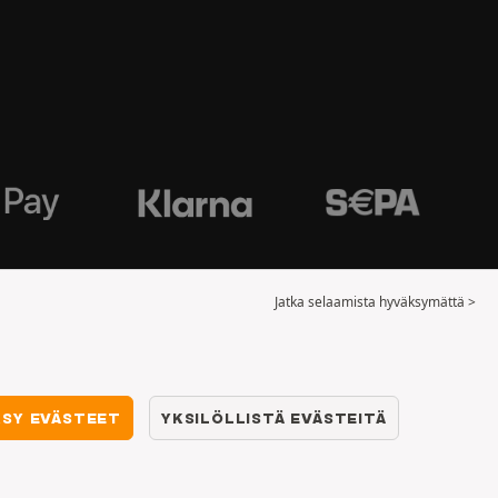
Jatka selaamista hyväksymättä >
KSY EVÄSTEET
YKSILÖLLISTÄ EVÄSTEITÄ