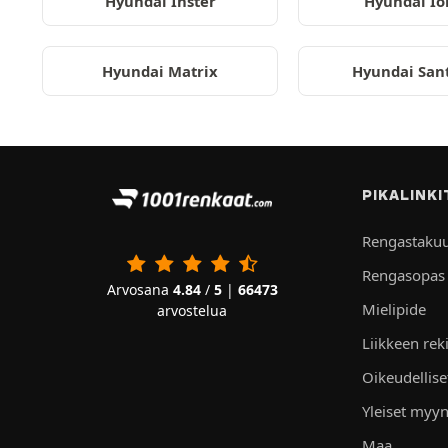
Hyundai Inster
Hyundai Io
Hyundai Matrix
Hyundai San
PIKALINKI
Rengastaku
Rengasopas
Arvosana
4.84
/
5
|
66473
Mielipide
arvostelua
Liikkeen rek
Oikeudellis
Yleiset myyn
Maa