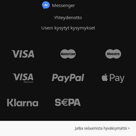
Messenger
Yhteydenotto
Usein kysytyt kysymykset
Jatka selaamista hyväksymättä >