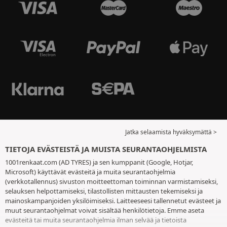
Jatka selaamista hyväksymättä >
TIETOJA EVÄSTEISTÄ JA MUISTA SEURANTAOHJELMISTA
1001renkaat.com (AD TYRES) ja sen kumppanit (Google, Hotjar,
Microsoft) käyttävät evästeitä ja muita seurantaohjelmia
(verkkotallennus) sivuston moitteettoman toiminnan varmistamiseksi,
selauksen helpottamiseksi, tilastollisten mittausten tekemiseksi ja
mainoskampanjoiden yksilöimiseksi. Laitteeseesi tallennetut evästeet ja
muut seurantaohjelmat voivat sisältää henkilötietoja. Emme aseta
evästeitä tai muita seurantaohjelmia ilman selvää ja tietoista