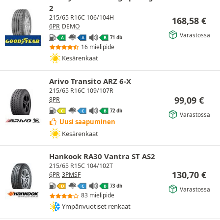
2
215/65 R16C 106/104H
168,58
€
6PR
DEMO
Varastossa
71 db
A
A
B
16 mielipide
Kesärenkaat
Arivo Transito ARZ 6-X
215/65 R16C 109/107R
99,09
€
8PR
72 db
C
C
B
Varastossa
Uusi saapuminen
Kesärenkaat
Hankook RA30 Vantra ST AS2
215/65 R15C 104/102T
130,70
€
6PR
3PMSF
73 db
D
C
B
Varastossa
83 mielipide
Ympärivuotiset renkaat