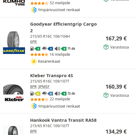
52 mielipide
Ympärivuotiset renkaat
Goodyear Efficientgrip Cargo
2
215/65 R16C 106/104H
167,29
€
6PR
Varastossa
71 db
A
A
B
16 mielipide
Kesärenkaat
Kleber Transpro 4S
215/65 R16C 109/107T
160,39
€
8PR
3PMSF
72 db
C
B
B
Varastossa
22 mielipide
Ympärivuotiset renkaat
Hankook Vantra Transit RA58
215/65 R16C 109/107T
134,29
€
8PR