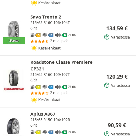
Kesärenkaat
Sava Trenta 2
215/65 R16C 106/104T
134,59
€
6PR
72 db
D
B
B
Varastossa
2 mielipide
Kesärenkaat
Roadstone Classe Premiere
CP321
215/65 R16C 109/107T
120,29
€
8PR
Varastossa
72 db
C
C
B
2 mielipide
Kesärenkaat
Aplus A867
215/65 R15C 104/102R
90,59
€
6PR
72 db
C
B
B
Varastossa