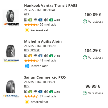
Hankook Vantra Transit RA58
215/65 R16C 106/104T
160,09
€
6PR
72 db
B
A
B
Varastossa
26 mielipide
Kesärenkaat
Michelin Agilis Alpin
215/65 R16C 109/107R
184,29
€
8PR
3PMSF
71 db
D
B
B
Varastossa
48 mielipide
Talvirenkaat
Sailun Commercio PRO
215/65 R16C 109/107T
96,99
€
8PR
72 db
B
A
B
Varastossa
37 mielipide
Kesärenkaat