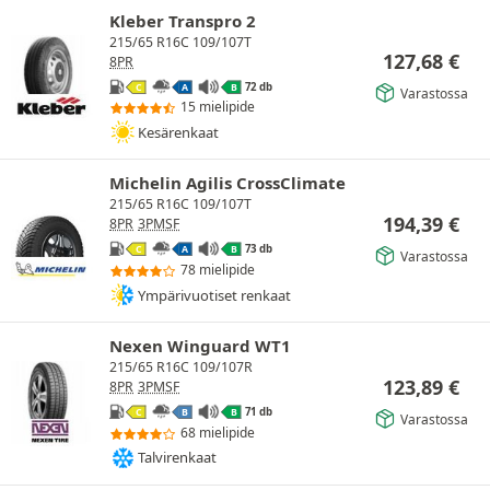
Kleber Transpro 2
215/65 R16C 109/107T
127,68
€
8PR
72 db
C
A
B
Varastossa
15 mielipide
Kesärenkaat
Michelin Agilis CrossClimate
215/65 R16C 109/107T
194,39
€
8PR
3PMSF
73 db
C
A
B
Varastossa
78 mielipide
Ympärivuotiset renkaat
Nexen Winguard WT1
215/65 R16C 109/107R
123,89
€
8PR
3PMSF
71 db
C
B
B
Varastossa
68 mielipide
Talvirenkaat