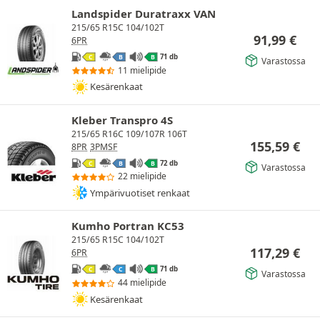
Landspider Duratraxx VAN
215/65 R15C 104/102T
91,99
€
6PR
71 db
C
B
B
Varastossa
11 mielipide
Kesärenkaat
Kleber Transpro 4S
215/65 R16C 109/107R 106T
155,59
€
8PR
3PMSF
72 db
C
B
B
Varastossa
22 mielipide
Ympärivuotiset renkaat
Kumho Portran KC53
215/65 R15C 104/102T
117,29
€
6PR
71 db
C
C
B
Varastossa
44 mielipide
Kesärenkaat