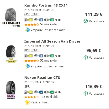
Kumho Portran 4S CX11
215/65 R15C 104/102T
111,29
€
6PR
3PMSF
71 db
C
B
B
Varastossa
52 mielipide
Ympärivuotiset renkaat
Imperial All Season Van Driver
215/65 R16C 109/107T
96,69
€
8PR
3PMSF
72 db
C
B
B
Varastossa
52 mielipide
Ympärivuotiset renkaat
Nexen Roadian CT8
215/65 R16C 109/107T
116,39
€
8PR
69 db
C
A
A
Varastossa
135 mielipide
Kesärenkaat