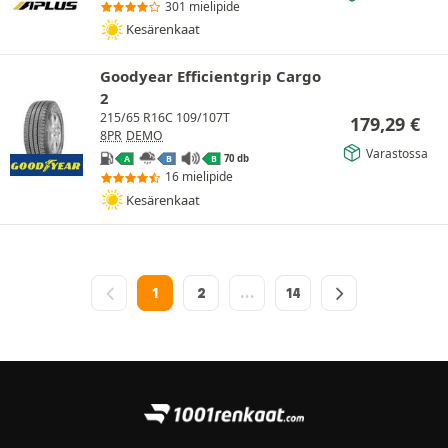
301 mielipide
Kesärenkaat
Goodyear Efficientgrip Cargo
2
215/65 R16C 109/107T
179,29
€
8PR
DEMO
Varastossa
70 db
A
B
B
16 mielipide
Kesärenkaat
1
2
…
14