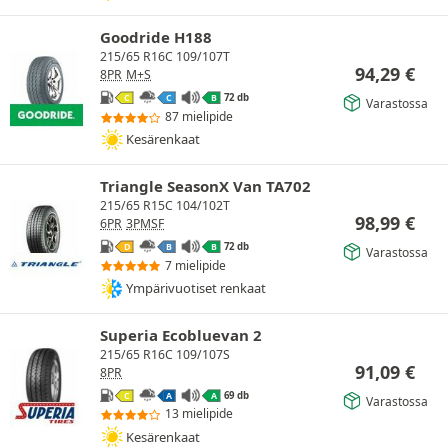
Goodride H188
215/65 R16C 109/107T
94,29
€
8PR
M+S
72 db
C
C
B
Varastossa
87 mielipide
Kesärenkaat
Triangle SeasonX Van TA702
215/65 R15C 104/102T
98,99
€
6PR
3PMSF
72 db
D
B
B
Varastossa
7 mielipide
Ympärivuotiset renkaat
Superia Ecobluevan 2
215/65 R16C 109/107S
91,09
€
8PR
69 db
C
A
A
Varastossa
13 mielipide
Kesärenkaat