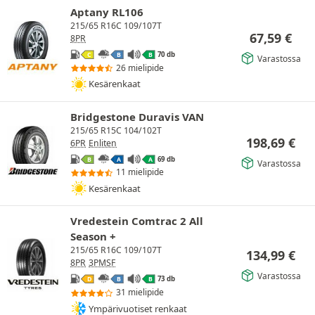
Aptany RL106
215/65 R16C 109/107T
67,59
€
8PR
70 db
C
B
B
Varastossa
26 mielipide
Kesärenkaat
Bridgestone Duravis VAN
215/65 R15C 104/102T
198,69
€
6PR
Enliten
69 db
B
A
A
Varastossa
11 mielipide
Kesärenkaat
Vredestein Comtrac 2 All
Season +
215/65 R16C 109/107T
134,99
€
8PR
3PMSF
Varastossa
73 db
D
B
B
31 mielipide
Ympärivuotiset renkaat