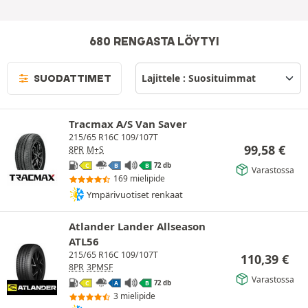
680 RENGASTA LÖYTYI
SUODATTIMET
Tracmax A/S Van Saver
215/65 R16C 109/107T
99,58
€
8PR
M+S
72 db
C
B
B
Varastossa
169 mielipide
Ympärivuotiset renkaat
Atlander Lander Allseason
ATL56
215/65 R16C 109/107T
110,39
€
8PR
3PMSF
Varastossa
72 db
C
A
B
3 mielipide