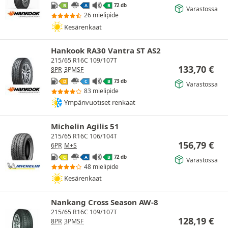
72 db
B
A
B
Varastossa
26 mielipide
Kesärenkaat
Hankook RA30 Vantra ST AS2
215/65 R16C 109/107T
133,70
€
8PR
3PMSF
73 db
D
C
B
Varastossa
83 mielipide
Ympärivuotiset renkaat
Michelin Agilis 51
215/65 R16C 106/104T
156,79
€
6PR
M+S
72 db
C
A
B
Varastossa
48 mielipide
Kesärenkaat
Nankang Cross Season AW-8
215/65 R16C 109/107T
128,19
€
8PR
3PMSF