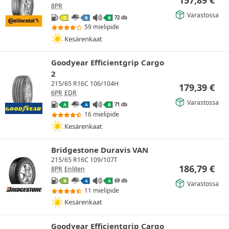
157,89
€
8PR
Varastossa
72 db
C
B
B
59 mielipide
Kesärenkaat
Goodyear Efficientgrip Cargo
2
215/65 R16C 106/104H
179,39
€
6PR
EDR
Varastossa
71 db
A
A
B
16 mielipide
Kesärenkaat
Bridgestone Duravis VAN
215/65 R16C 109/107T
186,79
€
8PR
Enliten
69 db
B
A
A
Varastossa
11 mielipide
Kesärenkaat
Goodyear Efficientgrip Cargo