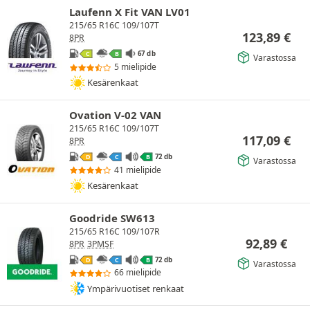
Laufenn X Fit VAN LV01
215/65 R16C 109/107T
123,89
€
8PR
67 db
C
B
Varastossa
5 mielipide
Kesärenkaat
Ovation V-02 VAN
215/65 R16C 109/107T
117,09
€
8PR
72 db
D
C
B
Varastossa
41 mielipide
Kesärenkaat
Goodride SW613
215/65 R16C 109/107R
92,89
€
8PR
3PMSF
72 db
D
C
B
Varastossa
66 mielipide
Ympärivuotiset renkaat