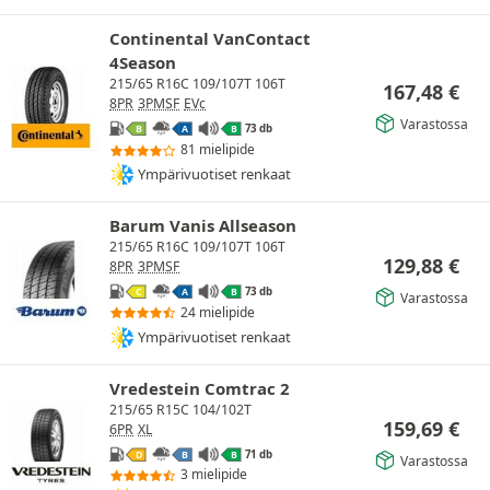
Continental VanContact
4Season
215/65 R16C 109/107T 106T
167,48
€
8PR
3PMSF
EVc
Varastossa
73 db
B
A
B
81 mielipide
Ympärivuotiset renkaat
Barum Vanis Allseason
215/65 R16C 109/107T 106T
129,88
€
8PR
3PMSF
73 db
C
A
B
Varastossa
24 mielipide
Ympärivuotiset renkaat
Vredestein Comtrac 2
215/65 R15C 104/102T
159,69
€
6PR
XL
71 db
D
B
B
Varastossa
3 mielipide