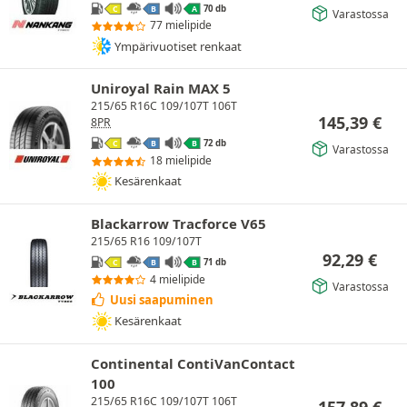
70 db
C
B
A
Varastossa
77 mielipide
Ympärivuotiset renkaat
Uniroyal Rain MAX 5
215/65 R16C 109/107T 106T
145,39
€
8PR
72 db
C
B
B
Varastossa
18 mielipide
Kesärenkaat
Blackarrow Tracforce V65
215/65 R16 109/107T
92,29
€
71 db
C
B
B
4 mielipide
Varastossa
Uusi saapuminen
Kesärenkaat
Continental ContiVanContact
100
215/65 R16C 109/107T 106T