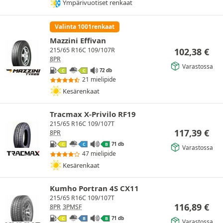
Ympärivuotiset renkaat
Valinta 1001renkaat
Mazzini Effivan
102,38
€
215/65 R16C 109/107R
8PR
Varastossa
72 db
C
C
21 mielipide
Kesärenkaat
Tracmax X-Privilo RF19
215/65 R16C 109/107T
117,39
€
8PR
71 db
C
C
B
Varastossa
47 mielipide
Kesärenkaat
Kumho Portran 4S CX11
215/65 R16C 109/107T
116,89
€
8PR
3PMSF
71 db
C
B
B
Varastossa