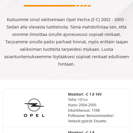
Kutsumme sinut valitsemaan Opel Vectra (Z-C) 2002 - 2005 -
Sedan alla olevasta luettelosta. Tämä mahdollistaa sen, että
voimme ilmoittaa sinulle ajoneuvoosi sopivat renkaat.
Tarjoamme sinulle paitsi parhaat hinnat, myös erittäin laajan
valikoiman tuotteita tarpeidesi mukaan. Luota
asiantuntemukseemme löytääksesi sopivat renkaat edulliseen
hintaan.
Moottori: -C 1.6 16V
Teho: 101cv
Vuosi: 2004-2005
Iskuntilavuus: 1598
Polttoaine: Bensiinimoottori
Vetävät pyörät: Etuveto
Moottori: -C 1.8