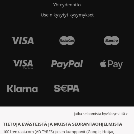
Yhteydenotto
Usein kysytyt kysymykset
Jatka selaamista hyväksymättä >
TIETOJA EVÄSTEISTÄ JA MUISTA SEURANTAOHJELMISTA
1001renkaat.com (AD TYRES) ja sen kumppanit (Google, Hotjar,