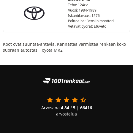
Teho: 124cv
Vuosi: 1984-1989
Iskuntilavuus: 1576
Polttoaine: Bensiinimoottori
Vetävät pyörät: Etuveto
Koot ovat suuntaa-antavia. Kannattaa varmistaa renkaan koko
suoraan autostasi Toyota MR2
Arvosana
4.84
/
5
|
66416
arvostelua