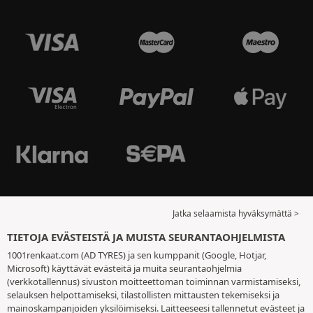
Jatka selaamista hyväksymättä >
TIETOJA EVÄSTEISTÄ JA MUISTA SEURANTAOHJELMISTA
1001renkaat.com (AD TYRES) ja sen kumppanit (Google, Hotjar,
Microsoft) käyttävät evästeitä ja muita seurantaohjelmia
(verkkotallennus) sivuston moitteettoman toiminnan varmistamiseksi,
selauksen helpottamiseksi, tilastollisten mittausten tekemiseksi ja
mainoskampanjoiden yksilöimiseksi. Laitteeseesi tallennetut evästeet ja