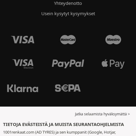
Yhteydenotto
Usein kysytyt kysymykset
Jatka selaamista hyväksymättä >
TIETOJA EVÄSTEISTÄ JA MUISTA SEURANTAOHJELMISTA
1001renkaat.com (AD TYRES) ja sen kumppanit (Google, Hotjar,