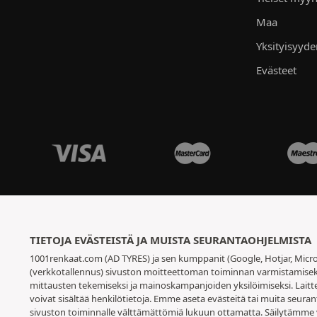
Maa
Yksityisyyd
Evästeet
TIETOJA EVÄSTEISTÄ JA MUISTA SEURANTAOHJELMISTA
1001renkaat.com (AD TYRES) ja sen kumppanit (Google, Hotjar, Micro
(verkkotallennus) sivuston moitteettoman toiminnan varmistamiseksi,
mittausten tekemiseksi ja mainoskampanjoiden yksilöimiseksi. Laitt
voivat sisältää henkilötietoja. Emme aseta evästeitä tai muita seuran
sivuston toiminnalle välttämättömiä lukuun ottamatta. Säilytämme 