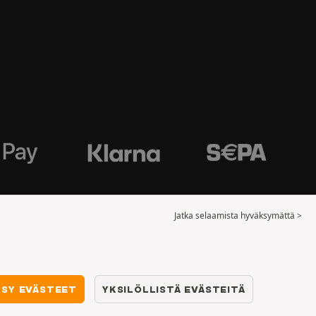
Jatka selaamista hyväksymättä >
KSY EVÄSTEET
YKSILÖLLISTÄ EVÄSTEITÄ