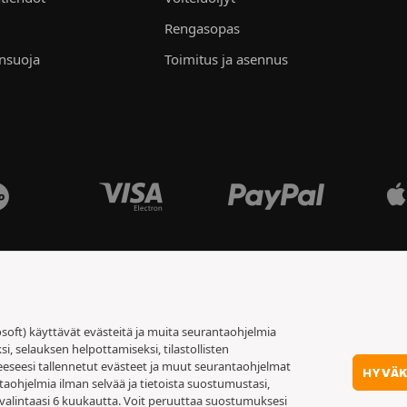
Rengasopas
ensuoja
Toimitus ja asennus
soft) käyttävät evästeitä ja muita seurantaohjelmia
 selauksen helpottamiseksi, tilastollisten
eeseesi tallennetut evästeet ja muut seurantaohjelmat
HYVÄ
taohjelmia ilman selvää ja tietoista suostumustasi,
valintaasi 6 kuukautta. Voit peruuttaa suostumuksesi