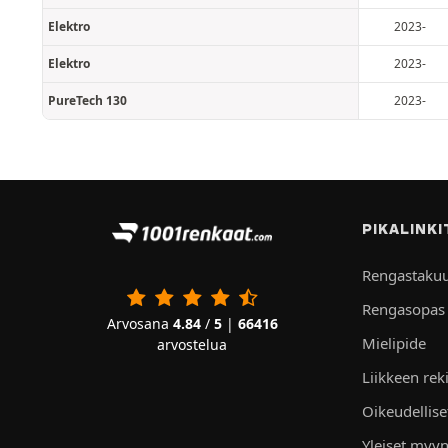
Elektro
2023-
Elektro
2023-
PureTech 130
2023-
PIKALINKI
Rengastaku
Rengasopas
Arvosana
4.84
/
5
|
66416
Mielipide
arvostelua
Liikkeen rek
Oikeudellis
Yleiset myyn