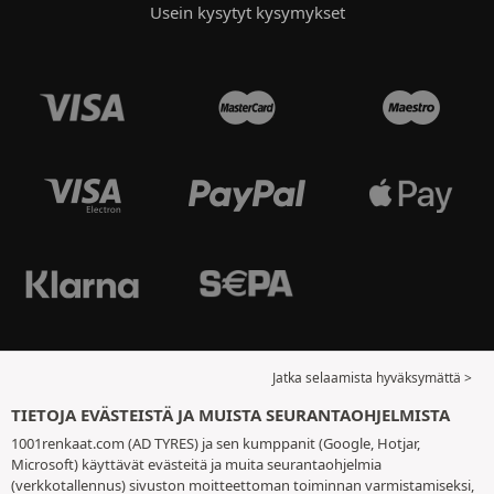
Usein kysytyt kysymykset
Jatka selaamista hyväksymättä >
TIETOJA EVÄSTEISTÄ JA MUISTA SEURANTAOHJELMISTA
1001renkaat.com (AD TYRES) ja sen kumppanit (Google, Hotjar,
Microsoft) käyttävät evästeitä ja muita seurantaohjelmia
(verkkotallennus) sivuston moitteettoman toiminnan varmistamiseksi,