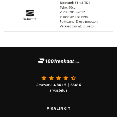
Moottori: ST 1.6 TDI
Teho: 90cv
Vuosi: 2010-2012
Iskuntilavuus: 1598
Polttoaine: Dieselmoottori
Vetävät pyörät: Etuveto
Arvosana
4.84
/
5
|
66416
arvostelua
PIKALINKIT