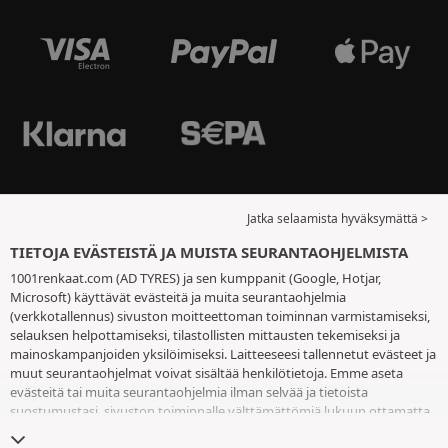
Jatka selaamista hyväksymättä >
TIETOJA EVÄSTEISTÄ JA MUISTA SEURANTAOHJELMISTA
1001renkaat.com (AD TYRES) ja sen kumppanit (Google, Hotjar,
Microsoft) käyttävät evästeitä ja muita seurantaohjelmia
(verkkotallennus) sivuston moitteettoman toiminnan varmistamiseksi,
selauksen helpottamiseksi, tilastollisten mittausten tekemiseksi ja
mainoskampanjoiden yksilöimiseksi. Laitteeseesi tallennetut evästeet ja
muut seurantaohjelmat voivat sisältää henkilötietoja. Emme aseta
evästeitä tai muita seurantaohjelmia ilman selvää ja tietoista
suostumustasi, sivuston toiminnalle välttämättömiä lukuun ottamatta.
Säilytämme valintaasi 6 kuukautta. Voit peruuttaa suostumuksesi