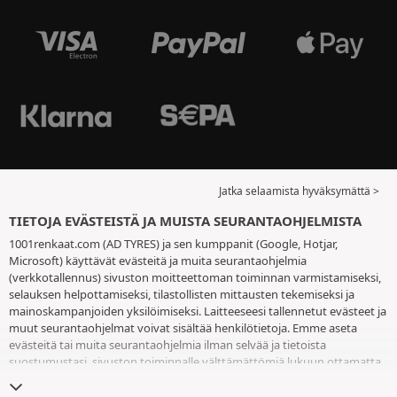
Jatka selaamista hyväksymättä >
TIETOJA EVÄSTEISTÄ JA MUISTA SEURANTAOHJELMISTA
1001renkaat.com (AD TYRES) ja sen kumppanit (Google, Hotjar,
Microsoft) käyttävät evästeitä ja muita seurantaohjelmia
(verkkotallennus) sivuston moitteettoman toiminnan varmistamiseksi,
selauksen helpottamiseksi, tilastollisten mittausten tekemiseksi ja
mainoskampanjoiden yksilöimiseksi. Laitteeseesi tallennetut evästeet ja
muut seurantaohjelmat voivat sisältää henkilötietoja. Emme aseta
evästeitä tai muita seurantaohjelmia ilman selvää ja tietoista
suostumustasi, sivuston toiminnalle välttämättömiä lukuun ottamatta.
Säilytämme valintaasi 6 kuukautta. Voit peruuttaa suostumuksesi
milloin tahansa
eväste- ja seurantaohjelmasivulla
. Voit jatkaa selausta