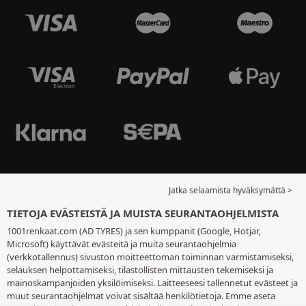
Jatka selaamista hyväksymättä >
TIETOJA EVÄSTEISTÄ JA MUISTA SEURANTAOHJELMISTA
1001renkaat.com (AD TYRES) ja sen kumppanit (Google, Hotjar,
Microsoft) käyttävät evästeitä ja muita seurantaohjelmia
(verkkotallennus) sivuston moitteettoman toiminnan varmistamiseksi,
selauksen helpottamiseksi, tilastollisten mittausten tekemiseksi ja
mainoskampanjoiden yksilöimiseksi. Laitteeseesi tallennetut evästeet ja
muut seurantaohjelmat voivat sisältää henkilötietoja. Emme aseta