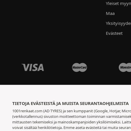
Yleiset myyn
Maa
Yksityisyyd
Evästeet
TIETOJA EVÄSTEISTÄ JA MUISTA SEURANTAOHJELMISTA
1001renkaat.com (AD TYRES) ja sen kumppanit (Google, Hotjar, Micro
(verkkotallennus) sivuston moitteettoman toiminnan varmistamiseksi,
mittausten tekemiseksi ja mainoskampanjoiden yksilöimiseksi. Laitt
voivat sisältää henkilötietoja. Emme aseta evästeitä tai muita seuran