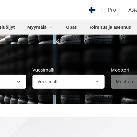
Pro
Asi
eluöljyt
Myymälä
Opas
Toimitus ja asennus
Vuosimalli
Moottori