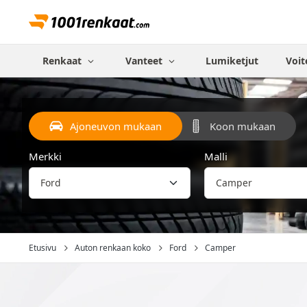
Renkaat
Vanteet
Lumiketjut
Voit
Ajoneuvon mukaan
Koon mukaan
Merkki
Malli
Etusivu
Auton renkaan koko
Ford
Camper