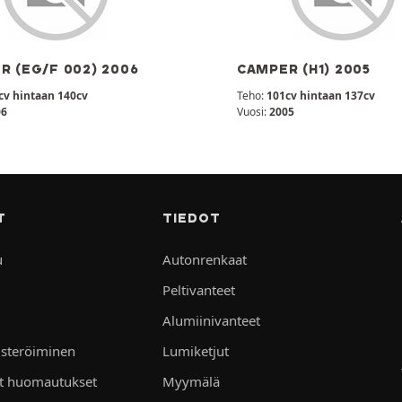
R (EG/F 002) 2006
CAMPER (H1) 2005
cv hintaan 140cv
Teho:
101cv hintaan 137cv
06
Vuosi:
2005
T
TIEDOT
u
Autonrenkaat
Peltivanteet
Alumiinivanteet
isteröiminen
Lumiketjut
et huomautukset
Myymälä