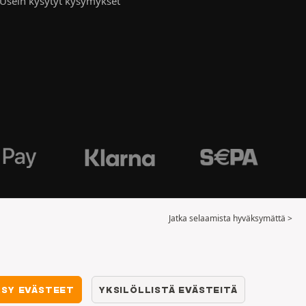
Usein kysytyt kysymykset
Jatka selaamista hyväksymättä >
KSY EVÄSTEET
YKSILÖLLISTÄ EVÄSTEITÄ