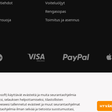
tiehdot
Voiteluöljyt
Rengasopas
ensuoja
Toimitus ja asennus
soft) käyttävät evästeitä ja muita seurantaohjelmia
 selauksen helpottamiseksi, tilastollisten
eeseesi tallennetut evästeet ja muut seurantaohjelmat
HYVÄ
taohjelmia ilman selvää ja tietoista suostumustasi,