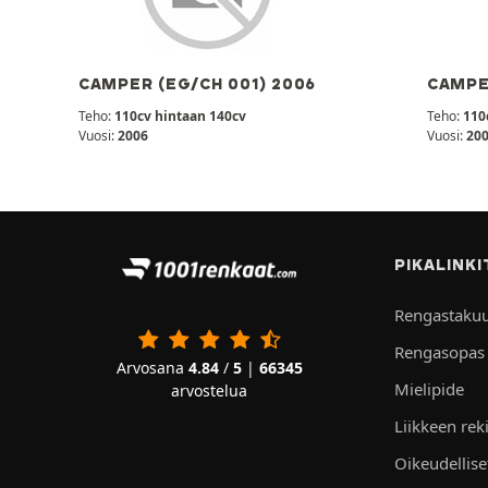
CAMPER (EG/CH 001) 2006
CAMPE
Teho:
110cv hintaan 140cv
Teho:
110
Vuosi:
2006
Vuosi:
20
PIKALINKI
Rengastaku
Rengasopas
Arvosana
4.84
/
5
|
66345
Mielipide
arvostelua
Liikkeen rek
Oikeudellis