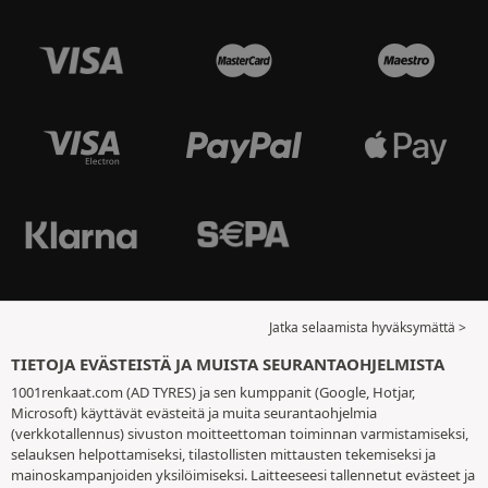
Jatka selaamista hyväksymättä >
TIETOJA EVÄSTEISTÄ JA MUISTA SEURANTAOHJELMISTA
1001renkaat.com (AD TYRES) ja sen kumppanit (Google, Hotjar,
Microsoft) käyttävät evästeitä ja muita seurantaohjelmia
(verkkotallennus) sivuston moitteettoman toiminnan varmistamiseksi,
selauksen helpottamiseksi, tilastollisten mittausten tekemiseksi ja
mainoskampanjoiden yksilöimiseksi. Laitteeseesi tallennetut evästeet ja