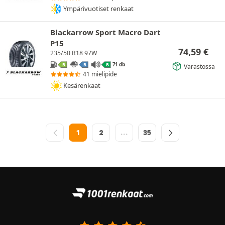
Ympärivuotiset renkaat
Blackarrow Sport Macro Dart
P15
74,59
€
235/50 R18 97W
71 db
B
B
B
Varastossa
41 mielipide
Kesärenkaat
1
2
…
35