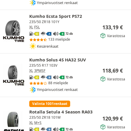
Ympärivuotiset renkaat
Kumho Ecsta Sport PS72
235/50 ZR18 101Y
133,19
€
XL
FSL
72 db
C
A
B
Varastossa
133 mielipide
Kesärenkaat
Kumho Solus 4S HA32 SUV
235/55 R17 103V
118,69
€
XL
3PMSF
72 db
C
B
B
Varastossa
88 mielipide
Ympärivuotiset renkaat
Valinta 1001renkaat
Rotalla Setula 4 Season RA03
120,99
€
235/50 ZR18 101W
XL
M+S
Varastossa
72 db
C
B
B