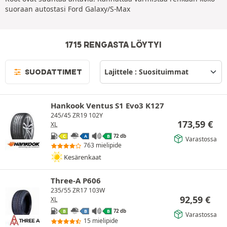
suoraan autostasi Ford Galaxy/S-Max
1715 RENGASTA LÖYTYI
SUODATTIMET
Hankook Ventus S1 Evo3 K127
245/45 ZR19 102Y
173,59
€
XL
72 db
C
A
B
Varastossa
763 mielipide
Kesärenkaat
Three-A P606
235/55 ZR17 103W
92,59
€
XL
72 db
B
B
B
Varastossa
15 mielipide