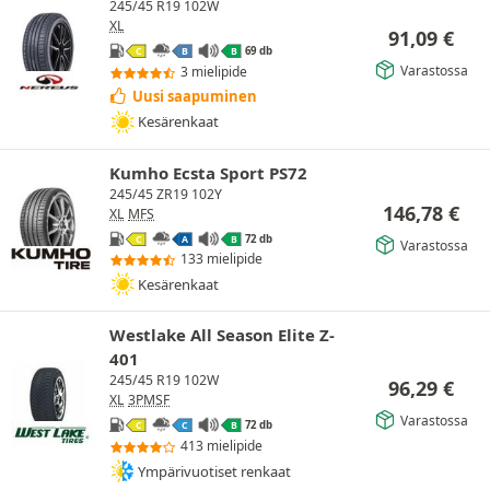
245/45 R19 102W
XL
91,09
€
69 db
C
B
B
Varastossa
3 mielipide
Uusi saapuminen
Kesärenkaat
Kumho Ecsta Sport PS72
245/45 ZR19 102Y
146,78
€
XL
MFS
72 db
C
A
B
Varastossa
133 mielipide
Kesärenkaat
Westlake All Season Elite Z-
401
245/45 R19 102W
96,29
€
XL
3PMSF
Varastossa
72 db
C
C
B
413 mielipide
Ympärivuotiset renkaat