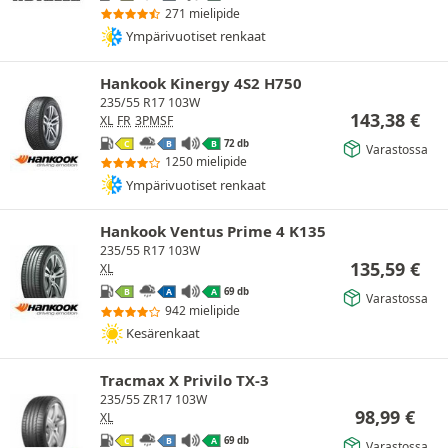
271 mielipide
Ympärivuotiset renkaat
Hankook Kinergy 4S2 H750
235/55 R17 103W
143,38
€
XL
FR
3PMSF
72 db
C
B
B
Varastossa
1250 mielipide
Ympärivuotiset renkaat
Hankook Ventus Prime 4 K135
235/55 R17 103W
135,59
€
XL
69 db
B
A
A
Varastossa
942 mielipide
Kesärenkaat
Tracmax X Privilo TX-3
235/55 ZR17 103W
98,99
€
XL
69 db
C
B
A
Varastossa