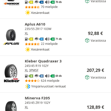
Varastossa
70 db
C
A
B
70 mielipide
Kesärenkaat
Aplus A610
235/55 ZR17 103W
92,88
€
XL
71 db
C
C
B
Varastossa
22 mielipide
Kesärenkaat
Kleber Quadraxer 3
245/45 R19 102Y
207,29
€
XL
3PMSF
69 db
B
B
A
Varastossa
624 mielipide
Ympärivuotiset renkaat
Minerva F205
245/45 ZR19 102Y
128,89
€
XL