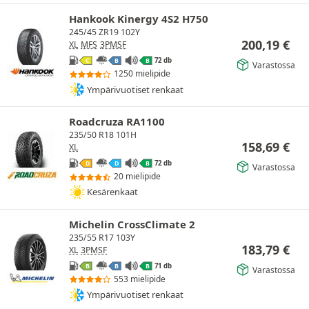
Hankook Kinergy 4S2 H750
245/45 ZR19 102Y
200,19
€
XL
MFS
3PMSF
72 db
C
B
B
Varastossa
1250 mielipide
Ympärivuotiset renkaat
Roadcruza RA1100
235/50 R18 101H
158,69
€
XL
72 db
D
D
B
Varastossa
20 mielipide
Kesärenkaat
Michelin CrossClimate 2
235/55 R17 103Y
183,79
€
XL
3PMSF
71 db
B
B
B
Varastossa
553 mielipide
Ympärivuotiset renkaat