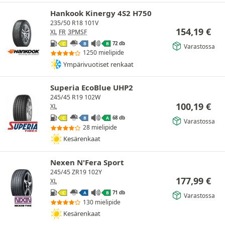
Hankook Kinergy 4S2 H750
235/50 R18 101V
154,19
€
XL
FR
3PMSF
72 db
C
B
B
Varastossa
1250 mielipide
Ympärivuotiset renkaat
Superia EcoBlue UHP2
245/45 R19 102W
100,19
€
XL
68 db
C
B
A
Varastossa
28 mielipide
Kesärenkaat
Nexen N'Fera Sport
245/45 ZR19 102Y
177,99
€
XL
71 db
C
A
B
Varastossa
130 mielipide
Kesärenkaat