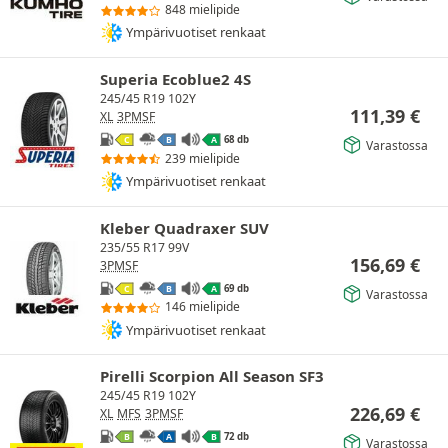
848 mielipide
Ympärivuotiset renkaat
Superia Ecoblue2 4S
245/45 R19 102Y
111,39
€
XL
3PMSF
68 db
C
B
A
Varastossa
239 mielipide
Ympärivuotiset renkaat
Kleber Quadraxer SUV
235/55 R17 99V
156,69
€
3PMSF
69 db
C
B
A
Varastossa
146 mielipide
Ympärivuotiset renkaat
Pirelli Scorpion All Season SF3
245/45 R19 102Y
226,69
€
XL
MFS
3PMSF
72 db
B
A
B
Varastossa