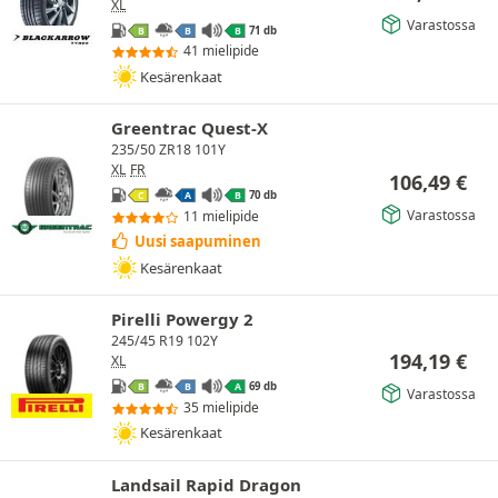
XL
Varastossa
71 db
B
B
B
41 mielipide
Kesärenkaat
Greentrac Quest-X
235/50 ZR18 101Y
XL
FR
106,49
€
70 db
C
A
B
Varastossa
11 mielipide
Uusi saapuminen
Kesärenkaat
Pirelli Powergy 2
245/45 R19 102Y
194,19
€
XL
69 db
B
B
A
Varastossa
35 mielipide
Kesärenkaat
Landsail Rapid Dragon