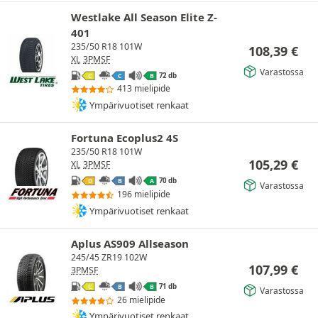
Westlake All Season Elite Z-
401
235/50 R18 101W
108,39
€
XL
3PMSF
Varastossa
72 db
C
C
B
413 mielipide
Ympärivuotiset renkaat
Fortuna Ecoplus2 4S
235/50 R18 101W
105,29
€
XL
3PMSF
70 db
D
B
A
Varastossa
196 mielipide
Ympärivuotiset renkaat
Aplus AS909 Allseason
245/45 ZR19 102W
107,99
€
3PMSF
71 db
C
B
B
Varastossa
26 mielipide
Ympärivuotiset renkaat