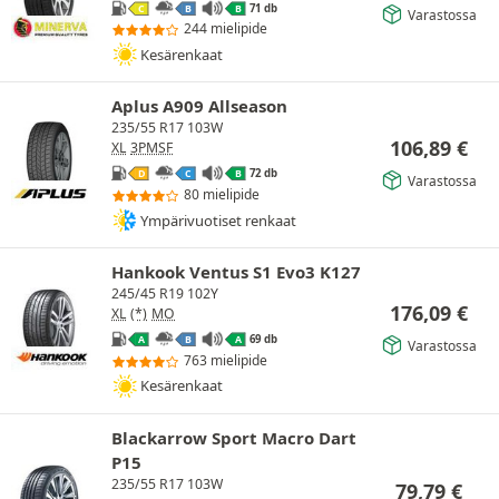
71 db
C
B
B
Varastossa
244 mielipide
Kesärenkaat
Aplus A909 Allseason
235/55 R17 103W
106,89
€
XL
3PMSF
72 db
D
C
B
Varastossa
80 mielipide
Ympärivuotiset renkaat
Hankook Ventus S1 Evo3 K127
245/45 R19 102Y
176,09
€
XL
(*)
MO
69 db
A
B
A
Varastossa
763 mielipide
Kesärenkaat
Blackarrow Sport Macro Dart
P15
235/55 R17 103W
79,79
€