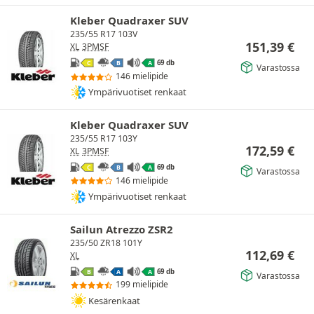
Kleber Quadraxer SUV
235/55 R17 103V
151,39
€
XL
3PMSF
69 db
C
B
A
Varastossa
146 mielipide
Ympärivuotiset renkaat
Kleber Quadraxer SUV
235/55 R17 103Y
172,59
€
XL
3PMSF
69 db
C
B
A
Varastossa
146 mielipide
Ympärivuotiset renkaat
Sailun Atrezzo ZSR2
235/50 ZR18 101Y
112,69
€
XL
69 db
B
A
A
Varastossa
199 mielipide
Kesärenkaat