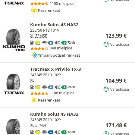
1108 mielipide
Kesärenkaat
Kumho Solus 4S HA32
235/50 R18 101V
123,99
€
XL
3PMSF
72 db
C
B
B
Varastossa
848 mielipide
Ympärivuotiset renkaat
Tracmax X Privilo TX-3
245/45 ZR19 102Y
104,99
€
XL
69 db
C
B
A
Varastossa
1108 mielipide
Kesärenkaat
Kumho Solus 4S HA32
245/45 ZR19 102Y
171,48
€
XL
3PMSF
72 db
C
A
B
Varastossa