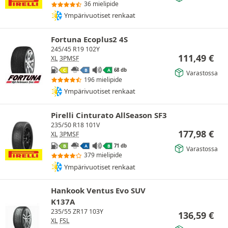
36 mielipide
Ympärivuotiset renkaat
Fortuna Ecoplus2 4S
245/45 R19 102Y
111,49
€
XL
3PMSF
68 db
C
B
A
Varastossa
196 mielipide
Ympärivuotiset renkaat
Pirelli Cinturato AllSeason SF3
235/50 R18 101V
177,98
€
XL
3PMSF
71 db
B
A
B
Varastossa
379 mielipide
Ympärivuotiset renkaat
Hankook Ventus Evo SUV
K137A
235/55 ZR17 103Y
136,59
€
XL
FSL