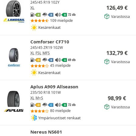
245/45 R19 102Y
126,49
€
XL
72 db
B
B
B
Varastossa
109 mielipide
Kesärenkaat
Comforser CF710
245/45 ZR19 102W
132,79
€
XL
FSL
MFS
69 db
D
B
A
Varastossa
45 mielipide
Kesärenkaat
Aplus A909 Allseason
235/50 R18 101W
98,99
€
XL
M+S
72 db
D
C
B
Varastossa
80 mielipide
Ympärivuotiset renkaat
Nereus NS601