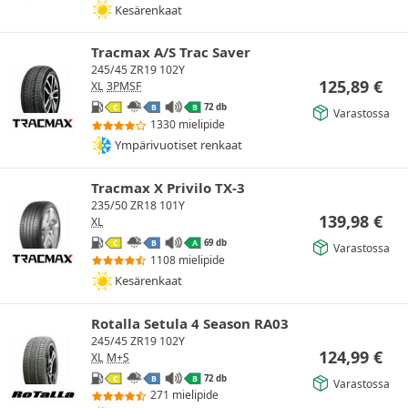
Kesärenkaat
Tracmax A/S Trac Saver
245/45 ZR19 102Y
125,89
€
XL
3PMSF
72 db
C
B
B
Varastossa
1330 mielipide
Ympärivuotiset renkaat
Tracmax X Privilo TX-3
235/50 ZR18 101Y
139,98
€
XL
69 db
C
B
A
Varastossa
1108 mielipide
Kesärenkaat
Rotalla Setula 4 Season RA03
245/45 ZR19 102Y
124,99
€
XL
M+S
72 db
C
B
B
Varastossa
271 mielipide