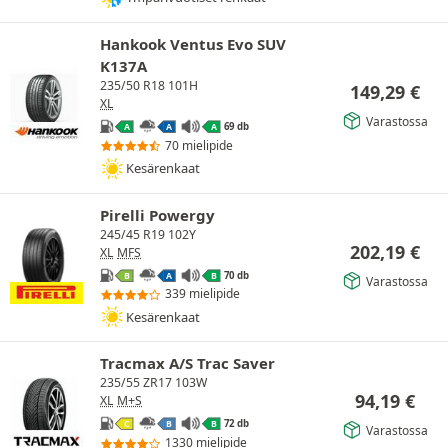
Hankook Ventus Evo SUV
K137A
235/50 R18 101H
149,29
€
XL
Varastossa
69 db
A
A
A
70 mielipide
Kesärenkaat
Pirelli Powergy
245/45 R19 102Y
202,19
€
XL
MFS
70 db
B
A
B
Varastossa
339 mielipide
Kesärenkaat
Tracmax A/S Trac Saver
235/55 ZR17 103W
94,19
€
XL
M+S
72 db
C
B
B
Varastossa
1330 mielipide