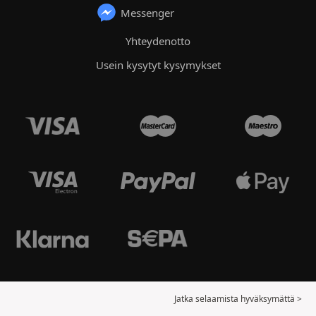
Messenger
Yhteydenotto
Usein kysytyt kysymykset
Jatka selaamista hyväksymättä >