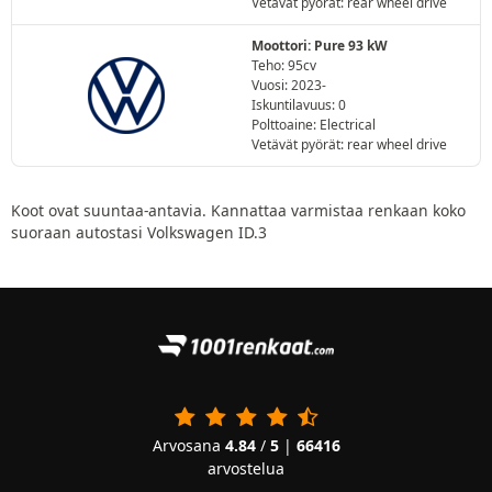
Vetävät pyörät: rear wheel drive
Moottori: Pure 93 kW
Teho: 95cv
Vuosi: 2023-
Iskuntilavuus: 0
Polttoaine: Electrical
Vetävät pyörät: rear wheel drive
Koot ovat suuntaa-antavia. Kannattaa varmistaa renkaan koko
suoraan autostasi Volkswagen ID.3
Arvosana
4.84
/
5
|
66416
arvostelua